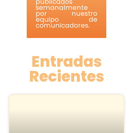
publicados
semanalmente
por nuestro
equipo de
comunicadores.
Entradas
Recientes
P
P
P
a
a
a
g
g
g
e
e
e