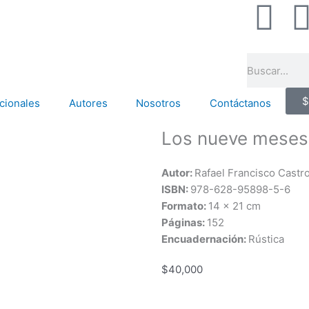
F
a
Search
c
$
cionales
Autores
Nosotros
Contáctanos
e
Los nueve meses
b
Autor:
Rafael Francisco Cast
o
ISBN:
978-628-95898-5-6
Formato:
14 x 21 cm
o
Páginas:
152
Encuadernación:
Rústica
k
$
40,000
-