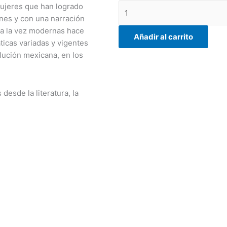
f
Los
ujeres que han logrado
nueve
nes y con una narración
meses
 a la vez modernas hace
Añadir al carrito
del
ticas variadas y vigentes
año
olución mexicana, en los
cantidad
desde la literatura, la